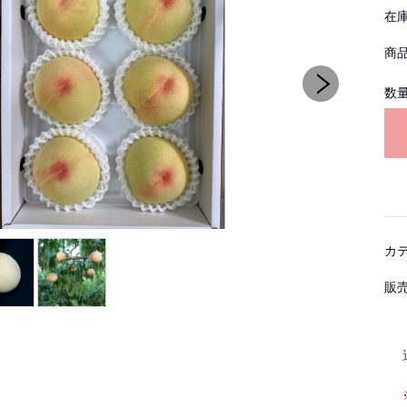
在
商
数
カ
販