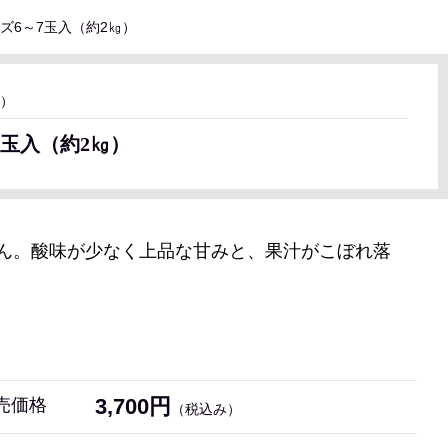
イズ6～7玉入（約2㎏）
～）
7玉入（約2㎏）
ん。酸味が少なく上品な甘みと、果汁がこぼれ落
3,700円
売価格
（税込み）