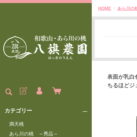
HOME
あら川の
表面が乳白
ちるほどジ
カテゴリー
満天桃
あら川の桃 ～秀品～