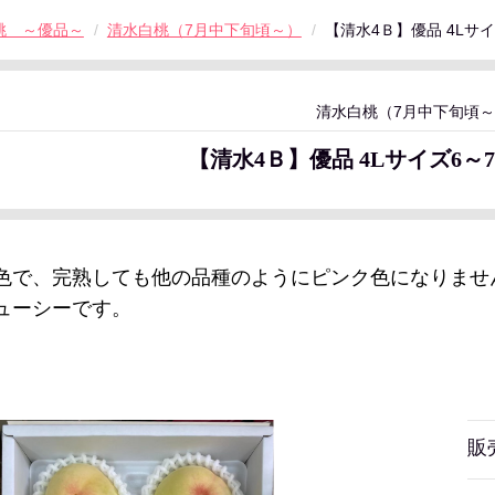
桃 ～優品～
清水白桃（7月中下旬頃～）
【清水4Ｂ】優品 4Lサ
清水白桃（7月中下旬頃
【清水4Ｂ】優品 4Lサイズ6～
色で、完熟しても他の品種のようにピンク色になりませ
ューシーです。
販