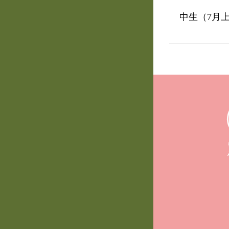
中生（
7
月