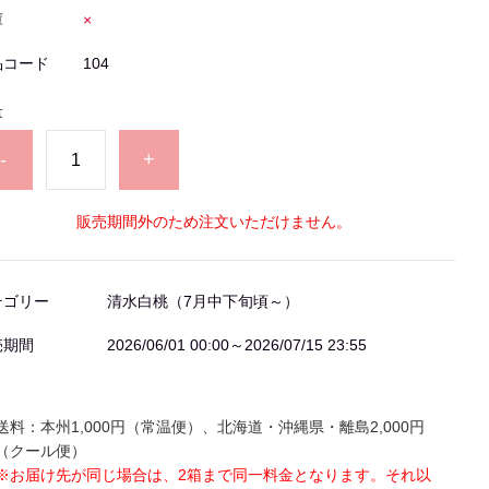
庫
×
品コード
104
量
-
+
販売期間外のため注文いただけません。
テゴリー
清水白桃（7月中下旬頃～）
売期間
2026/06/01 00:00～2026/07/15 23:55
送料：本州
1,000
円（常温便）、北海道・沖縄県・離島
2,000
円
（クール便）
※お届け先が同じ場合は、
2
箱まで同一料金となります。それ以