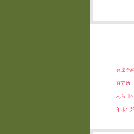
発送予
直売所
あら川
年末年