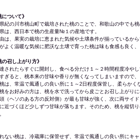
桃について》
県紀の川市桃山町で栽培された桃のことで、和歌山の中でも桃
県は、西日本で桃の生産量№１の産地です。
由は、果実の栽培に恵まれた気候や土壌条件が揃っているから
がよく温暖な気候に肥沃な土壌で育った桃は味も食感も良く、
桃の召し上がり方》
達されたらすぐに開封し、食べる分だけ１～２時間程度冷やし
すぎると、桃本来の甘味や香りが無くなってしまいますので、
桃は、常温で風通しの良い所に１～2日程度保管し、柔らかく
桃をお好みの方は、桃を水で洗ってから皮ごとお召し上がりに
頭（ヘソのある方の反対側）が最も甘味が強く、次に両サイド
に近づくほど少しずつ甘味が落ちます。そのため、桃を縦切り
。
》
れない桃は、冷蔵庫に保管せず、常温で風通しの良い所にキャ