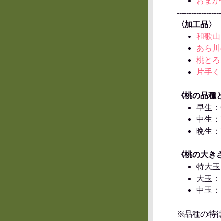
おまか
------------------
〈加工品〉
和歌山
あら川の
桃とろ
片手く
《桃の品種
早生：
中生：
晩生：
《桃の大き
特大玉
大玉：
中玉：
※品種の特