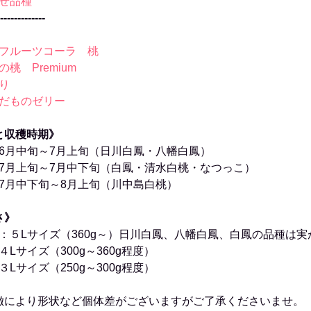
せ品種
-------------
フルーツコーラ 桃
桃 Premium
り
だものゼリー
と収穫時期》
6月中旬～7月上旬（日川白鳳・八幡白鳳）
7月上旬～7月中下旬（白鳳・清水白桃・なつっこ）
7月中下旬～8月上旬（川中島白桃）
さ》
：５Lサイズ（360g～）日川白鳳、八幡白鳳、白鳳の品種は
４Lサイズ（300g～360g程度）
３Lサイズ（250g～300g程度）
徴により形状など個体差がございますがご了承くださいませ。