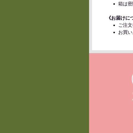
箱は密
《お届けに
ご注文
お買い