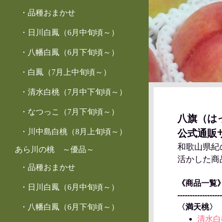
品種おまかせ
日川白鳳（6月中旬頃～）
八幡白鳳（6月下旬頃～）
白鳳（7月上中旬頃～）
清水白桃（7月中下旬頃～）
なつっこ（7月下旬頃～）
八旗（は
川中島白桃（8月上旬頃～）
公式通販
和歌山県紀
あら川の桃 ～優品～
活かした商
品種おまかせ
《商品一覧
日川白鳳（6月中旬頃～）
------------------
八幡白鳳（6月下旬頃～）
〈満天桃〉
清水白