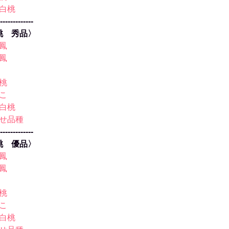
白桃
-------------
桃 秀品〉
鳳
鳳
桃
こ
白桃
せ品種
-------------
の桃
優品〉
鳳
鳳
桃
こ
白桃