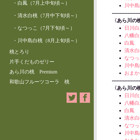
白鳳（7月上中旬頃～）
川中島
------------------
清水白桃（7月中下旬頃～）
〈あら川の
なつっこ（7月下旬頃～）
日川白
八幡白
川中島白桃（8月上旬頃～）
白鳳
清水白
桃とろり
なつっ
片手くだものゼリー
川中島
あら川の桃 Premium
おまか
------------------
和歌山フルーツコーラ 桃
〈
あら川
日川白
八幡白
白鳳
清水白
なつっ
川中島