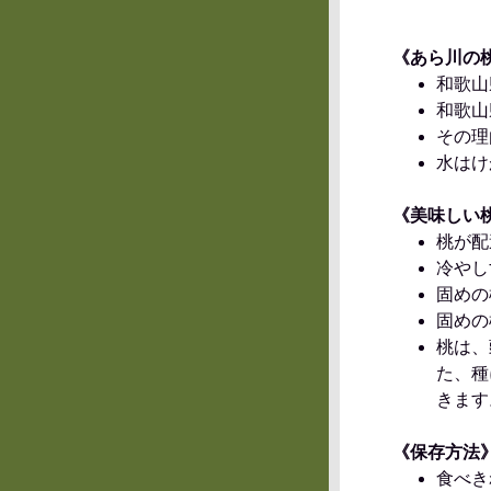
《あら川の
和歌山
和歌山
その理
水はけ
《美味しい
桃が配
冷やし
固めの
固めの
桃は、
た、種
きます
《保存方法
食べき