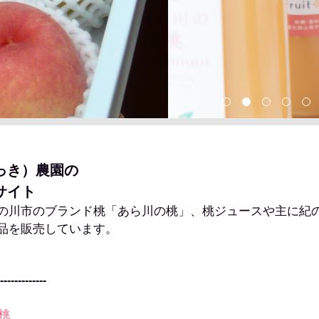
っき）農園の
サイト
の川市のブランド桃「あら川の桃」、桃ジュースや主に紀
品を販売しています。
》
-------------
桃