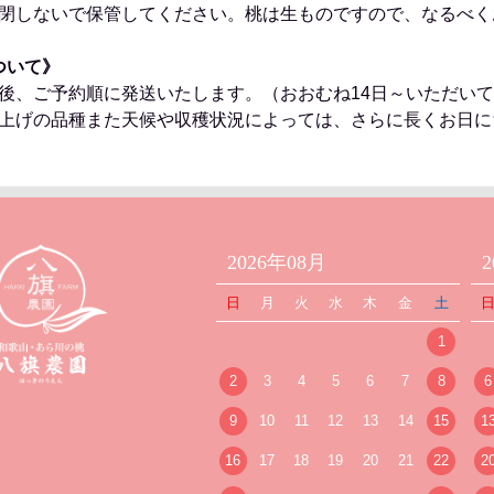
閉しないで保管してください。桃は生ものですので、なるべく
ついて》
後、ご予約順に発送いたします。（おおむね14日～いただい
上げの品種また天候や収穫状況によっては、さらに長くお日に
2026年08月
日
月
火
水
木
金
土
1
2
3
4
5
6
7
8
6
9
10
11
12
13
14
15
1
16
17
18
19
20
21
22
2