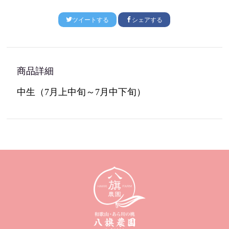
ツイートする
シェアする
商品詳細
中生（
7
月上中旬～
7
月中下旬）