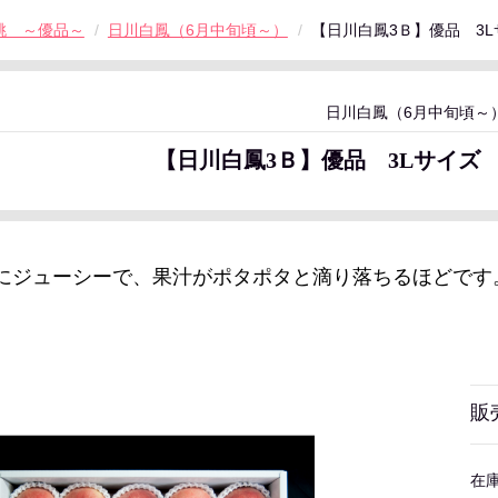
桃 ～優品～
日川白鳳（6月中旬頃～）
【日川白鳳3Ｂ】優品 3L
日川白鳳（6月中旬頃～
【日川白鳳3Ｂ】優品 3Lサイズ 
にジューシーで、果汁がポタポタと滴り落ちるほどです
販
在