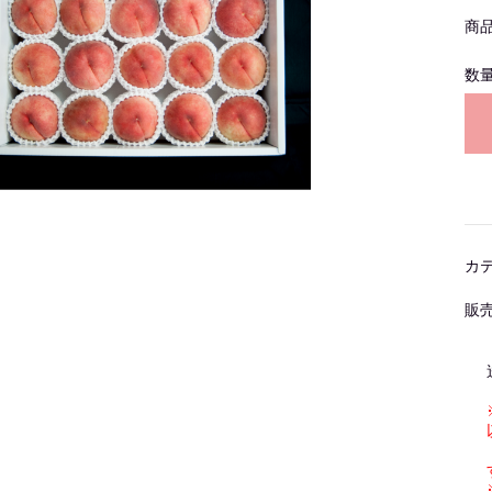
商
数
カ
販