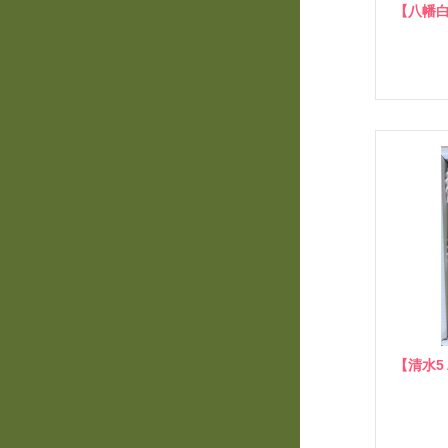
【八幡白
【清水5