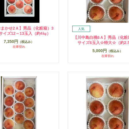
まかせ2Ａ】秀品（化粧箱）3
Lサイズ12～13玉入（約4㎏）
【川中島白桃6Ａ】秀品（化粧箱
7,350円
（税込み）
サイズ6玉入☆特大☆（約2.
在庫切れ
5,000円
（税込み）
在庫切れ