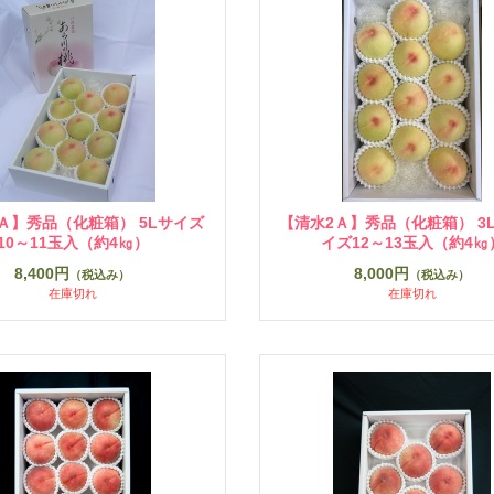
Ａ】秀品（化粧箱） 5Lサイズ
【清水2Ａ】秀品（化粧箱） 3L
10～11玉入（約4㎏）
イズ12～13玉入（約4㎏
8,400円
8,000円
（税込み）
（税込み）
在庫切れ
在庫切れ