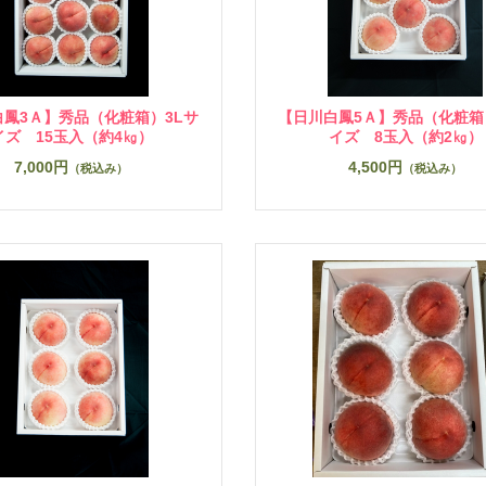
白鳳3Ａ】秀品（化粧箱）3Lサ
【日川白鳳5Ａ】秀品（化粧箱
イズ 15玉入（約4㎏）
イズ 8玉入（約2㎏）
7,000円
4,500円
（税込み）
（税込み）