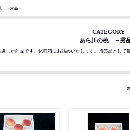
桃 ～秀品～
CATEGORY
あら川の桃 ～秀
厳選した商品です。化粧箱にお詰めいたします。贈答品として
表