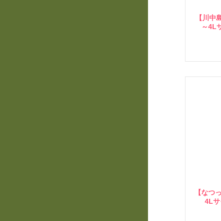
【川中
～4L
【なつっ
4L