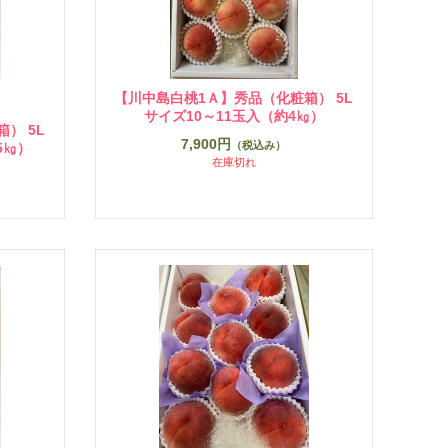
【川中島白桃1Ａ】秀品（化粧箱） 5L
サイズ10～11玉入（約4㎏）
） 5L
7,900円
（税込み）
5㎏）
在庫切れ